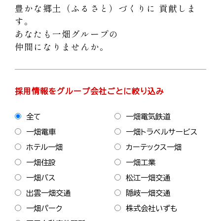
豊かな郷土（ふるさと）づくりに 貢献しま
す。
採用情報
あなたも一畑グループの
仲間になりませんか。
プライバシーポリシー
お問い合わせ
採用情報をグループ会社ごとに絞り込み
一畑グループ
全て
一畑電気鉄道
一畑電車
一畑トラベルサービス
ホテル一畑
カーテックス一畑
一畑住設
一畑工業
一畑バス
松江一畑交通
出雲一畑交通
隠岐一畑交通
一畑パーク
株式会社いずも