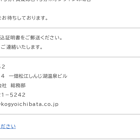
をお待ちしております。
見込証明書をご郵送ください。
らご連絡いたします。
５２
２４ 一畑松江しんじ湖温泉ビル
会社 総務部
１－５２４２
kogyoichibata.co.jp
ください