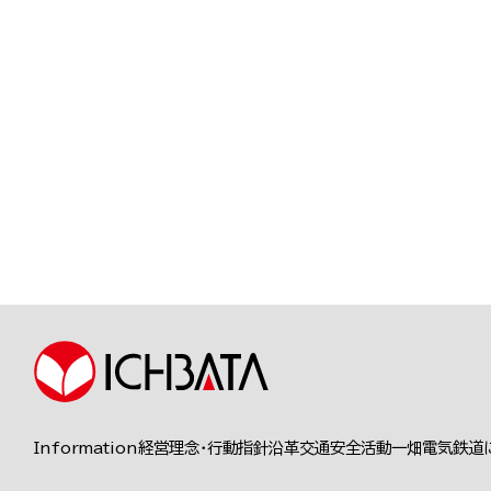
Information
経営理念・行動指針
沿革
交通安全活動
一畑電気鉄道