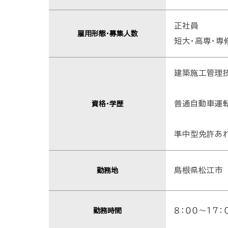
正社員
雇用形態・募集人数
短大・高専・専
建築施工管理
普通自動車運転
資格・学歴
準中型免許あ
島根県松江市
勤務地
８：００～１７：
勤務時間