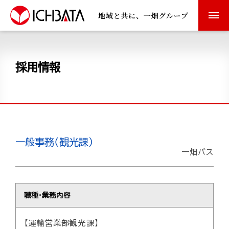
ホーム
採用情報
交通のご案内
Information
経営理念・行動指針
一般事務（観光課）
一畑バス
沿革
交通安全活動
職種・業務内容
一畑電気鉄道について
【運輸営業部観光課】