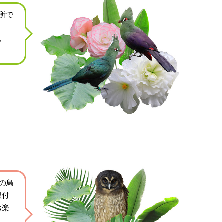
所で
っ
の鳥
根付
お楽