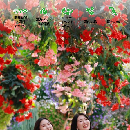
開園時間
ショー
園内マップ
入園料
イベント
園内の花
園内の鳥
施設案内
アクセス
ふれあい