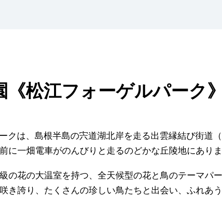
園《松江フォーゲルパーク》
ークは、島根半島の宍道湖北岸を走る出雲縁結び街道（R
前に一畑電車がのんびりと走るのどかな丘陵地にあり
級の花の大温室を持つ、全天候型の花と鳥のテーマパ
咲き誇り、たくさんの珍しい鳥たちと出会い、ふれあ