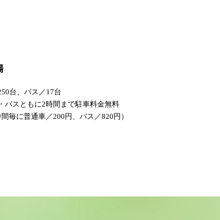
場
50台、バス／17台
・バスともに2時間まで駐車料金無料
間毎に普通車／200円、バス／820円）