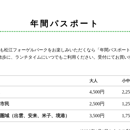
年間パスポート
も松江フォーゲルパークをお楽しみいただくなら「年間パスポー
散歩に、ランチタイムにいつでもご利用ください。受付にてお買い
大人
小中
4,500円
2,2
市民
2,500円
1,2
圏域（出雲、安来、米子、境港）
3,500円
1,7