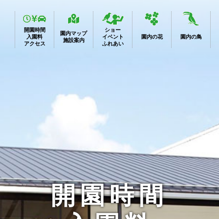
開園時間
ショー
園内マップ
入園料
イベント
園内の花
園内の鳥
施設案内
アクセス
ふれあい
開園時間