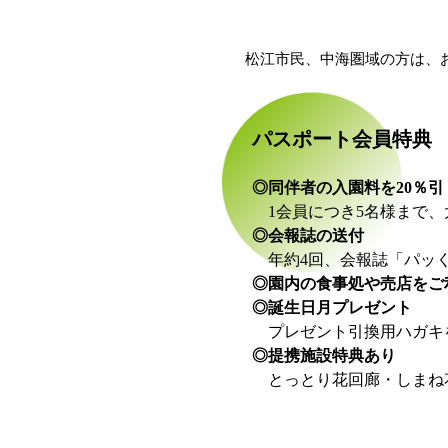
松江市民、中海圏域の方は、
パスポート会員特典
◎同伴者の入園料を20％引
1会員につき5名様まで、
◎会報誌の送付
年約4回、会報誌「パッく
◎園内の食事処や売店をご
◎誕生日月プレゼント
プレゼント引換用ハガキ
◎提携施設特典あり
とっとり花回廊・しまね