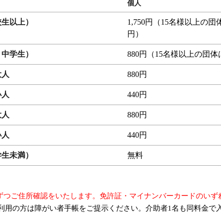
個人
校生以上）
1,750円（15名様以上の団体
円）
・中学生）
880円（15名様以上の団体
大人
880円
小人
440円
大人
880円
小人
440円
学生未満）
無料
ずつご住所確認をいたします。免許証・マイナンバーカードのいず
利用の方は障がい者手帳をご提示ください。介助者1名も同料金で