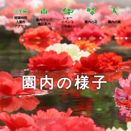
開園時間
ショー
園内マップ
入園料
イベント
園内の花
園内の鳥
施設案内
アクセス
ふれあい
園内の様子