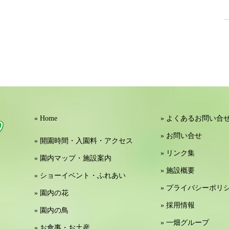
» Home
» よくあるお問い合
» お問い合せ
» 開園時間・入園料・アクセス
» リンク集
» 園内マップ・施設案内
» 施設概要
» ショーイベント・ふれあい
» プライバシーポリ
» 園内の花
» 採用情報
» 園内の鳥
» 一畑グループ
» お食事・お土産