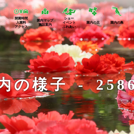
開園時間
ショー
園内マップ
入園料
イベント
園内の花
園内の鳥
施設案内
アクセス
ふれあい
内の様子 - 258